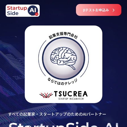
Skip
to
βテストお申込み
content
すべての起業家・スタートアップのためのAIパートナー