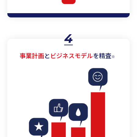
4
事業計画
と
ビジネスモデル
を精査
※