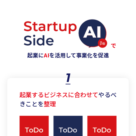
で
起業に
AI
を活用して事業化を促進
1
起業するビジネスに合わせて
やるべ
きことを
整理